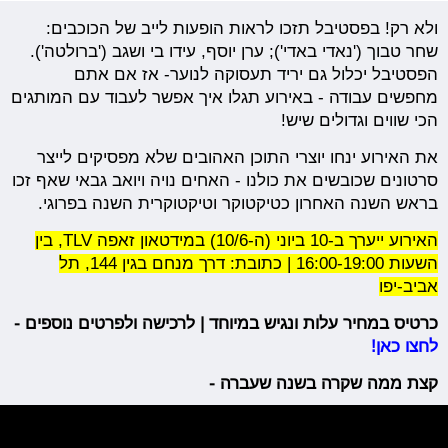
ולא רק! בפסטיבל תזכו לראות הופעות לייב של הכוכבים:
שחר טבוך ('נאדי באדי'); ערן יוסף, עידו בי ושגב ('ברולטה').
הפסטיבל יכלול גם יריד תעסוקה לנוער- אז אם אתם
מחפשים עבודה - באירוע תגלו איך אפשר לעבוד עם המותגים
הכי שווים וגדולים שיש!
את האירוע ינחו יוצרי התוכן האהובים שלא מפסיקים לייצר
סרטונים שכובשים את כולנו - האחים נויה ויואב גבאי שאף זכו
בראש השנה האחרון כטיקטוקר וטיקטוקרית השנה בפרוגי.
האירוע ייערך ב-10 ביוני (ה-10/6) במידטאון זאפה TLV, בין
השעות 16:00-19:00 | כתובת: דרך מנחם בגין 144, תל
אביב-יפו
כרטיס במחיר עלות ונגיש במיוחד | לרכישה ולפרטים נוספים -
לחצו כאן!
קצת ממה שקרה בשנה שעברה -