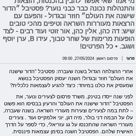
מי אמר שאי אפשר להבין בהכנסות, הוצאות
והתנהלות נכונה כבר כבני נוער? פסטיבל ״הדור
שישנה את העולם״ חוזר ובגדול - והפעם עם
הרצאות מעוררות השראה וטיפים מהכי טובים
שיש: דה כהן, אלין כהן, אור זוטי ועוד רבים - לצד
הופעות מרימות של שחר טבוך, עידו B, ערן יוסף
ושגב. • כל הפרטים!
פרוגי
פרסום ראשון: 27/05/2024, 09:00
אחרי ההצלחה הגדול בשנה שעברה: פסטיבל "הדור שישנה
את העולם" חוזר ובגדול! השנה יעסוק הפסטיבל בנושא
שמעסיק את כולנו במיוחד: כיצד להגיע לעצמאות כלכלית?
לפני שנה ייסדו בטינק, משרד פרסום לצעירים ונוער, את
הפסטיבל "הדור שישנה את העולם" והרעיון בבסיסו הוא פשוט
– לתת במה לצעירים וצעירות מעוררי השראה. בשנה שעברה,
עלו על הבמה דני בולר, מיה דגן, יוני אלמקייס ועוד . צעירים
מעוררי השראה שהתכנסו על גג עזריאלי, כדי לספר על הדרך
האישית שלהם. הפסטיבל השנה בסימן עצמאות פיננסית.