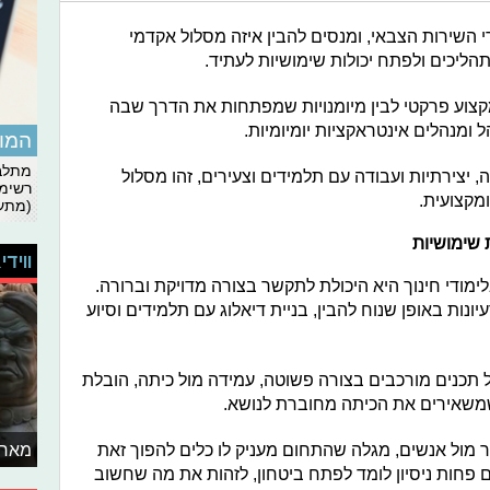
 השירות הצבאי, ומנסים להבין איזה מסלול אקדמי
הליכים ולפתח יכולות שימושיות לעתיד.
 מקצוע פרקטי לבין מיומנויות שמפתחות את הדרך שבה
 ומנהלים אינטראקציות יומיומיות.
המומ
מתלבט
צירתיות ועבודה עם תלמידים וצעירים, זהו מסלול
רשימת
מקצועית.
(מתעד
 שימושיות
ווידי
ימודי חינוך היא היכולת לתקשר בצורה מדויקת וברורה.
נות באופן שנוח להבין, בניית דיאלוג עם תלמידים וסיוע
כנים מורכבים בצורה פשוטה, עמידה מול כיתה, הובלת
שמשאירים את הכיתה מחוברת לנושא.
 מול אנשים, מגלה שהתחום מעניק לו כלים להפוך זאת
מאחו
ם פחות ניסיון לומד לפתח ביטחון, לזהות את מה שחשוב