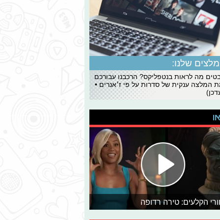
לצים שלנו:
ים מה לראות בנטפליקס? הרכבנו עבורכם
 המלצה ענקית של סדרות על פי ז׳אנרים •
כן)
או
רי הקלעים: טירה רדופה