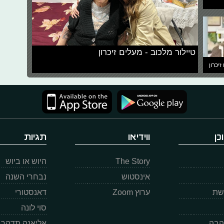
טיילור מלכוב - מעלים זיכרון
זיכרון
כן
ווידיאו
תגיות
The Story
היוש או ביוש
אינסטוש
נבחרי השנה
רשת
ערוץ Zoom
דאנסטורי
סוי לונה
הבה
אליאנה תדהר