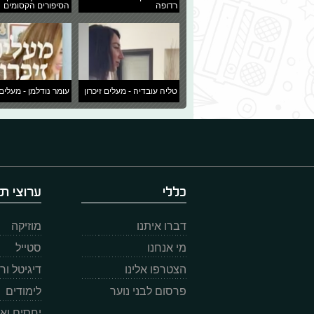
רדופה
הסיפורים הקסומים
טליה עובדיה - מעלים זיכרון
עומר נודלמן - מעלים 
כללי
ערוצי תו
דברו איתנו
מוזיקה
מי אנחנו
סטייל
הצטרפו אלינו
דיגיטל ו
פרסום לבני נוער
לימודים
יחסים וא