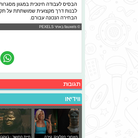
הבסיס לעבודה חינוכית במגוון מסגרות
לבנות דרך מקצועית שמושתתת על תקשו
הבחירה הנכונה עבורם.
© fauxels באתר PEXELS
תגובות
ווידיאו
מאחורי הקלעים: טירה
חיית החושך - בעקבו