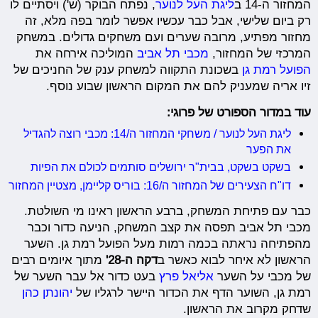
המחזור ה-14 ב
ליגת העל לנוער
, נפתח הבוקר (ש') ויסתיים לו
רק ביום שלישי, אבל כבר עכשיו אפשר לומר בפה מלא, זה
מחזור מפתיע, מרובה שערים ועם משחקים גדולים. במשחק
המרכזי של המחזור,
מכבי תל אביב
המוליכה אירחה את
הפועל רמת גן
בשכונת התקווה למשחק ענק של החניכים של
זיו אריה שמעניק להם את המקום הראשון שבוע נוסף.
עוד במדור הספורט של פרוגי:
ליגת העל לנוער / משחקי המחזור ה/14: מכבי רוצה להגדיל
את הפער
בשקט בשקט, בבית"ר ירושלים סותמים לכולם את הפיות
דו"ח הצעירים של המחזור ה/16: בוריס קליימן, מצטיין המחזור
כבר עם פתיחת המשחק, ברבע הראשון ראינו מי השולטת.
מכבי תל אביב תפסה את קצב המשחק, הניעה כדור וכבר
מהפתיחה נראתה בכמה רמות מעל הפועל רמת גן. השער
הראשון לא איחר לבוא כאשר ב
דקה ה-28'
מתוך איומים רבים
של מכבי על השער
אליאל פרץ
בעט כדור אל עבר השער של
רמת גן, השוער הדף את הכדור היישר לרגליו של
יהונתן כהן
שדחק מקרוב את הראשון.