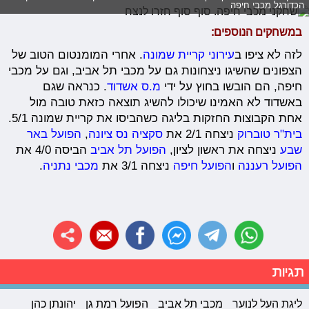
הכדורגל מכבי חיפה
במשחקים הנוספים:
לזה לא ציפו ב
עירוני קריית שמונה
. אחרי המומנטום הטוב של
הצפונים שהשיגו ניצחונות גם על מכבי תל אביב, וגם על מכבי
חיפה, הם הובשו בחוץ על ידי
מ.ס אשדוד
. כנראה שגם
באשדוד לא האמינו שיכולו להשיג תוצאה כזאת טובה מול
אחת הקבוצות החזקות בליגה כשהביסו את קריית שמונה 5/1.
בית"ר טוברוק
ניצחה 2/1 את
סקציה נס ציונה
,
הפועל באר
שבע
ניצחה את ראשון לציון,
הפועל תל אביב
הביסה 4/0 את
הפועל רעננה
ו
הפועל חיפה
ניצחה 3/1 את
מכבי נתניה
.
תגיות
ליגת העל לנוער
מכבי תל אביב
הפועל רמת גן
יהונתן כהן