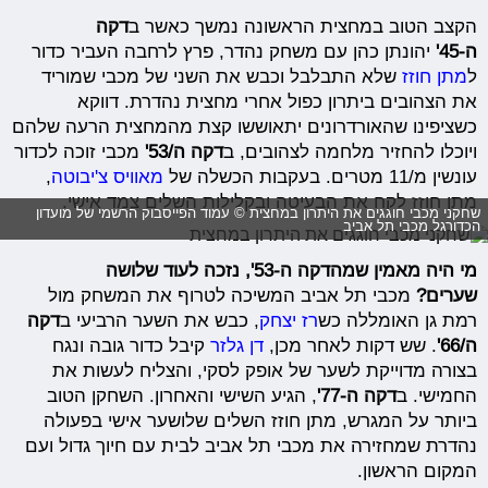
הקצב הטוב במחצית הראשונה נמשך כאשר ב
דקה
ה-45'
יהונתן כהן עם משחק נהדר, פרץ לרחבה העביר כדור
ל
מתן חוזז
שלא התבלבל וכבש את השני של מכבי שמוריד
את הצהובים ביתרון כפול אחרי מחצית נהדרת. דווקא
כשציפינו שהאורדרונים יתאוששו קצת מהמחצית הרעה שלהם
ויוכלו להחזיר מלחמה לצהובים, ב
דקה ה/53'
מכבי זוכה לכדור
עונשין מ/11 מטרים. בעקבות הכשלה של
מאוויס צ'יבוטה
,
מתן חוזז לקח את הבעיטה ובקלילות השלים צמד אישי.
שחקני מכבי חוגגים את היתרון במחצית © עמוד הפייסבוק הרשמי של מועדון
הכדורגל מכבי תל אביב
מי היה מאמין שמהדקה ה-53', נזכה לעוד שלושה
שערים?
מכבי תל אביב המשיכה לטרוף את המשחק מול
רמת גן האומללה כש
רז יצחק
, כבש את השער הרביעי ב
דקה
ה/66'
. שש דקות לאחר מכן,
דן גלזר
קיבל כדור גובה ונגח
בצורה מדוייקת לשער של אופק לסקי, והצליח לעשות את
החמישי. ב
דקה ה-77'
, הגיע השישי והאחרון. השחקן הטוב
ביותר על המגרש, מתן חוזז השלים שלושער אישי בפעולה
נהדרת שמחזירה את מכבי תל אביב לבית עם חיוך גדול ועם
המקום הראשון.