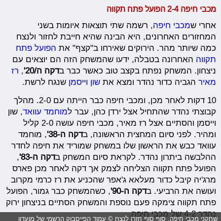
מכבי חיפה 2-4 הפועל פתח תקווה
אחרי ש
מכבי חיפה
, רשמה שתי תוצאות איומות בשני
המחזורים האחרונים, היא הבינה שהיא חייבת לחזור ולנצח
כמה שיותר מהר. הירוקים שאירחו ב"קצף" את
הפועל פתח
תקווה
האחרונה בטבלה, ידעו שהמשחק הזה הם יוצאים עם
ניצחון. המשחק נפתח בקצב טוב כאשר כבר ב
דקה ה/20'
,
רז
מאיר
הגביה כדור נהדר ומצא את
שון וייסמן
שנגח לרשת.
10 דקות לאחר מכן, ומכבי חיפה כבר הייתה עם 2-0. מהלך
קבוצתי נהדר שהתחיל אצל ירדן כהן, עבר ל
מוחמד עוואד
, שון
וייסמן והסתיים אצל רז מאיר, מכבי חיפה עושה 2-0 קליל
ומהיר. לפני סיום המחצית הראשונה, ב
דקה ה-38'
, מוחמד
עוואד כבש את הראשון שלו במשחק שמוריד את חיפה לחדר
ההלבשה ביתרון נהדר. לקראת סיום המשחק ב
דקה ה-83'
,
הפועל פתח תקווה הצליחה לצמק אך דקה לאחר מכן פארס
מרג'יה קיבל כדור מעלאא ג'אפר שהכניע את רז כרמי מקרוב
ועושה את הרביעי. ב
דקה ה-90'
, כשהמשחק כבר גמור, הפועל
פתח תקווה צימקה פעם נוספת והמשחק הסתיים בניצחון ירוק
נהדר 4-2 של מכבי חיפה.
שחקני מכבי חיפה. סוף סוף חזרו לנצח © עמוד הפייסבוק הרשמי של מועדון