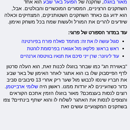
מאור בוזגלו
, שחקנה של
הפועל באר שבע
הוא אחד
השחקנים הרציניים, המסורים המוכשרים והבולטים. אבל,
הוא ידוע גם כאחד השחקנים השטותניקים, המצחיקים וכאלה
שיודעים להרים את המורל ולעשות שמח בכל משחק ואימון.
עוד במדור הספורט של פרוגי:
סגול עושה לו את זה: מוחמד סאלח פורח בפיורטינה
ראש בראש: פלקאו מול אגוארו בפרסומת לוהטת
עוד ליגיונר: שרן ייני סיכם את תנאיו בוויטסה ארנהיים
"באווירת חג" כמו שבחר בוזגלו לכנות זאת, הוא העלה סרטון
לדף הפייסבוק שלו בו הוא אתגר לאחר האימון של באר שבע
את חבריו שינסו לכבוש מול שער ריק אחרי 13 סיבובים סביב
כדור כשהעיינים לא יורדות ממנו. ראשון היה
שלומי ארבייטמן
.
רוצים לנסות בעצמכם? מאור בוזגלו הזמין אתכם הקוראים
והצופים לנסות את האתגר לשלוח לו והוא ישתף בינתיים? צפו
בשחקנים המקצועיים עושים זאת