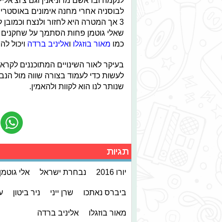
לנקמה ובראשם מדוניאנין וגם צ'וצ'אלי
לבוסניה אחרי מחנה אימונים באוסטריה 
3 אך המטרה היא לחזור ולנצח וכמובן
שאלי גוטמן פחות הסתמך על שחקנים ש
כמו
מאור בוזגלו
ו
אליניב ברדה
ויכול לה
בעיקר לאור השינויים המתוכננים לקראת
לעשות כדי לעמוד בצורה שווה מול הנ
שנותר לנו הוא לקוות ולהאמין.
תגיות
יורו 2016
נבחרת ישראל
אלי גוטמן
ביברס נאתכו
שרן ייני
ניר ביטון
ע
מאור בוזגלו
אליניב ברדה