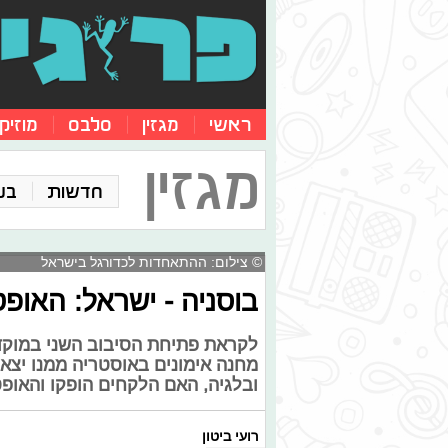
ראשי
מגזין
סלבס
מוזיק
מגזין
חדשות
בע
© צילום: ההתאחדות לכדורגל בישראל
בוסניה - ישראל: האופט
מחנה אימונים באוסטריה ממנו יצא
ובלגיה, האם הלקחים הופקו והאופט
רועי ביטון