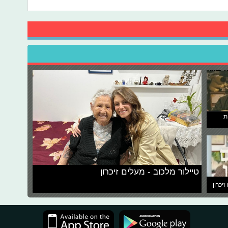
ת
טיילור מלכוב - מעלים זיכרון
זיכרון