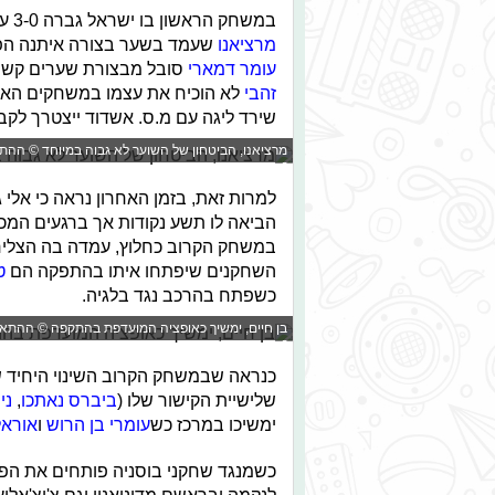
במשחק הראשון בו ישראל גברה 3-0 על בוסניה, דמארי להט, זהבי הרגיש בעל הבית ו
מרציאנו
שעמד בשער בצורה איתנה הפת
עומר דמארי
סובל מבצורת שערים קשה 
זהבי
לא הוכיח את עצמו במשחקים האחרונ
שירד ליגה עם מ.ס. אשדוד ייצטרך לקבל
מרציאנו, הביטחון של השוער לא גבוה במיוחד © ההת
למרות זאת, בזמן האחרון נראה כי אל
הביאה לו תשע נקודות אך ברגעים המכרי
במשחק הקרוב כחלוץ, עמדה בה הצליח
השחקנים שיפתחו איתו בהתפקה הם
ט
כשפתח בהרכב נגד בלגיה.
בן חיים, ימשיך כאופציה המועדפת בהתקפה © ההתאח
כנראה שבמשחק הקרוב השינוי היחיד שי
שלישיית הקישור שלו (
ביברס נאתכו
,
ני
ימשיכו במרכז כש
עומרי בן הרוש
ו
אוראל
כשמנגד שחקני בוסניה פותחים את הפה