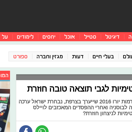
ה
דיגיטל
סטייל
אוכל
יחסים
לימודים
על 
ולם
בעלי חיים
דעות
מגזין וחברה
ספורט
המומ
ימיות לגבי תוצאה טובה חוזרת
לקראת פתיחת הסיבוב השני במוקדמות יורו 2016 שייערך בצרפת, נבחרת ישראל ערכה
ה לבוסניה ואחרי ההפסדים המאכזבים לויילס
ימיות לניצחון חוזרת?