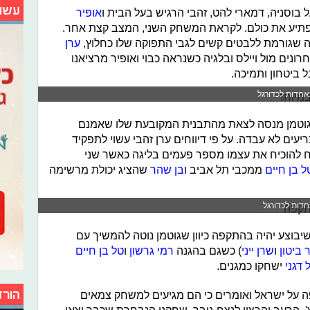
עשו
אופיר
יע את כולם. לקראת המשחק השני, המצב קצת אחר.
שגורמת ללבטים קשים לגבי התפוקה שלו כחלוץ,
ערן
ים מול ויילס ובלגיה כשנראה כבוי ואופיר מרציאנו
 ביטחון ותמיכה.
אחדות לכדורגל
י גוטמן מנסה לצאת מהתבנית המקובעת שלו שאמנם
עים לא עבדה. על פי דיווחים ערן זהבי עשוי לתפקיד
 להוכיח את עצמו מספר פעמים בליגה כאשר שני
ל בן חיים
ממכבי תל אביב ו
בן שהר
שהציג יכולת מרשימה
דות לכדורגל
בוצע יהיה בהתקפה כיוון שגוטמן נוטה להמשיך עם
ר ביטון
ו
שרן ייני
) כשגם בהגנה
רמי גרשון
ו
טל בן חיים
 דגני
ישחקו כמגנים.
הורד
 על ישראל ואומרים כי הם מגיעים למשחק צמאים