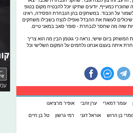
ץ', הרעב והרצון לנצח גובר. שחקני הנבחרת שכבר יצאו
שהוכרז כמעייף, יודעים שתיקו יוכל להבטיח מקום בטופ
 לשמור על הכבוד. במשחקים בהן הנבחרת הפסידה, ראינו
יכולים לעשות את ההבדל ואפילו לנצח בשבילו משחקים
יות שזה מה שחסר לנבחרת - סופר סאב במאני טיים.
 המשחק ביום שישי, נראה כי גוטמן הבין מה הוא צריך
בחרת איתה בעצם אנחנו נלחמים על המקום השלישי וכל
עומר דמארי
ערן זהבי
אופיר מרציאנו
ומרי בן הרוש
אוראל דגני
רמי גרשון
טל בן חיים