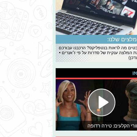
לצים שלנו:
ים מה לראות בנטפליקס? הרכבנו עבורכם
 המלצה ענקית של סדרות על פי ז׳אנרים •
כן)
או
רי הקלעים: טירה רדופה