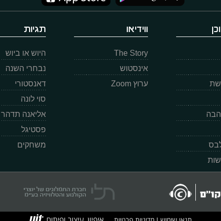
כן
ווידיאו
תגיות
The Story
היוש או ביוש
אינסטוש
נבחרי השנה
רשת
ערוץ Zoom
דאנסטורי
סוי לונה
הבה
אליאנה תדהר
פסטיגל
לבס
משחקים
שות
תנאי שימוש
מדיניות פרטיות
|