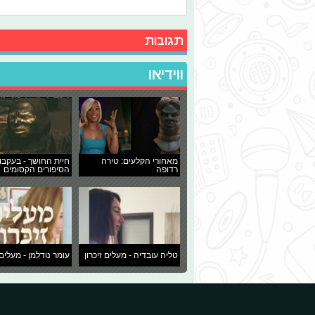
תגובות
ווידיאו
מאחורי הקלעים: טירה
חיית החושך - בעקבו
רדופה
הסיפורים הקסומים
טליה עובדיה - מעלים זיכרון
עומר נודלמן - מעלים 