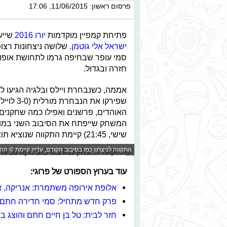
פרסום ראשון: 11/06/2015, 17:06
פתיחת קמפיין מוקדמות
יורו 2016
שייע
ישראל
אלי גוטמן
סמי עופר שבחיפה גרמו לתחושת אופו
חזרה ובגדול.
אממה, כשנבחרת ויילס ובלגיה הגיעו לאר
האוהדים, פרשנים ואפילו כמה שחקנים
המשחק שייפתח את הסיבוב השני במוקד
שישי, 21:45) קיימת התקווה שנוציא תוצאה טובה שתבטיח מקום בשלישייה הראשונה.
התקווה לניצחון כמו בסיבוב הקודם, עדיין קיימת © ה
עוד בערוץ הספורט של פרוגי:
אלופת אירופה משתמרת: אנריקה, אל
פרק חדש מתחיל: סמי חדירה חתם 
חזר לבית: טל בן חיים חתם והוצג ב