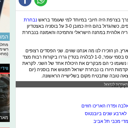
רך בצרפת היה חיובי במיוחד למי שעומד בראש
נבחרת
. שלושה ניצחונות רצופים, כשהגדול בהם היה כמובן 3-0 על בוסניה באצטדיון
ריה אלוהית במחנה הישראלי והתמיכה והאמונה בנבחרת
המומ
מתלבט
רשימת
ץ, הן הזכירו לנו מה אנחנו שווים. שני הפסדים רצופים
(מתעד
שפירקו את הנבחרת מורלית (3-0 לויילס בסמי עופר, 1-0 לבלגיה בטדי) גררו ביקורות רבות מצד
 נשעמו כי הם מבקרים את היכולת אחד של השני. לקראת
ווידי
מות היורו בו נבחרת ישראל תפגוש את בוסניה (יום
התאחדות לכדורגל
בה ופדרו האריכו חוזים
לארבע שנים ביובנטוס
מאחו
מדי מכבי תל אביב