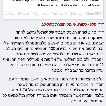
hombre de fútbol karate ... Lionel Messi.⚽️
A post shared by Lionel Messi (@leomessi._) on
Aug 24, 2014 at 4:58pm PDT
דודי סלע - ספורטאי ענק תוצרת כחול-לבן
‎דודי סלע, שחקן הטניס הבכיר של ישראל נחשב לאחד
משחקני הטניס הטובים ביותר שהיו בארץ אם לא הטוב
שבהם. בשיאו דורג במקום ה-29 בעולם ובמהלך הקריירה שלו
זכה לתפוס את מקומו בדירוג 100 הטניסאים הטובים בעולם.
בין הישגי השיא שלו ניתן למצוא העפלה לשמינית גמר
וימבלדון ולסיבוב השלישי של אליפות אוסטרליה הפתוחה, ואף
22 זכיות בטורנירי צאלנגר שהם אומנם פחות נחשבים, אך
עדיין מדובר בהישג בלתי מבוטל.
על אף הצלחתו המרשימה, הטניסאי בן ה-32 מתמודד עם
חסרון הן מבחינה פיזית והן בגובהו, שכן בניגוד לשאר
הטניסאים המצליחים, סלע מתנשא לגובה של 1.74 מטר
בלבד, עובדה אשר מעמידה אותו בעמדת חסרון מול כמעט כל
הטניסאי העומד מולו.