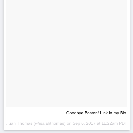
Goodbye Boston! Link in my Bio
A post shared by Isaiah Thomas (@isaiahthomas) on
Sep 6, 2017 at 11:22am PDT