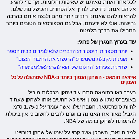
לכל אחד ואחת מאיתנו יש שאיפות וחלומות, אך כדי להגיע
אליהם אנחנו נדרשים לחייך אל הפחדים והכישלונות שלנו,
להראות להם שאנחנו חזקים יותר מהם ולנצח אותם בהרבה
נחישות. אולי לא ידעתם, אבל גם הספורטאים הטובים ביותר
התחילו את הדרך מלמטה.
עוד בערוץ המגזין של פרוגי:
יותר מספרות והיסטוריה: הדברים שלא לומדים בבית הספר
אומנות מקבלת משמעות: "הרגשתי את החיבור העצום"
שחיינית צעירה: "החלום שלי הוא להגיע לאולימפיאדה"
אייזיאה תומאס - השחקן הנמוך ביותר ב-NBA שמתעלה על כל
הענקים
בעבר ראו בתומאס סתם עוד שחקן מכללות מוביל
באוניברסיטת וושינגטון ואיש לא החשיב אותו לשחקן שעתיד
להיות סופרסטאר. הגובה שלו, אשר עומד על כ-1.75 ס"מ
הגביל מאוד את האמונה בו וגרם לרבים לחשוב כי אין ביכולתי
להתפתח לשחקן ברמה של NBA.
למרות זאת, השחקן אשר קרוי על שמו של שחקן דטרוייט