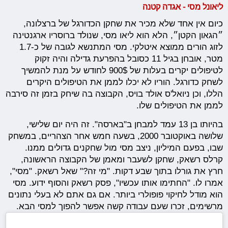
ליאונל מסי - אגדה קטנה
‎כיום אין אחד שלא מכיר את שחקן הכדורגל של ברצלונה,
״הגאון הקטן״, הלא הוא ליאו מסי, שנולד ברוסריו ארגנטינה
לזוג הורים ממוצא איטלקי. מסי המתנשא לגובה של כ-1.7
מטר, אובחן בגיל 11 כסובל בהפרעת גדילה והיה זקוק
לטיפולים יקרים בעלות של 900$ לחודש על מנת להמשיך
לשחק כדורגל. הוריו לא יכלו לממן את הטיפולים היקרים
הללו, וכן ניואל'ס אולד בויס, הקבוצה בה שיחק בזמן זה סירבה
לממן את הטיפולים שלו.
בהיותו בן 13 עמד למבחן ב"בארסה". זה היה יום שלישי,
שלושה באוקטובר 2000, בשעה חמש אחר הצהריים, במשחק
שבו, בפעם המיליון, ניצב מסי מול שחקנים גדולים ממנו.
קרלס רשאק, שחקן לשעבר ומאמן של הקבוצה הראשונה,
חרץ את גורלו בתוך שבע דקות. "מי זה?" שאל רשאק. "מסי",
אמרו לו. "החתימו אותו עכשיו", פסק רשאק והסוף ידוע. מסי
הוא מודל לחיקוי פופולרי ביותר. אם גם אתם לא בעלי נתונים
מרשימים, זכרו שעם עבודה קשה אפשר להפוך למסי הבא.