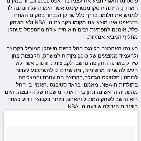
פיסטונס האגדי הציע את עצמו בדראפט 2011 ונבחר במקום
האחרון, הייתה זו סקרמנטו קינגס אשר הימרה עליו ונתנה לו
לממש את חלומו. בדרך כלל שחקן הנבחר במקום האחרון
בדראפט אינו מוצא את מקומו בקבוצת ה- NBA ולא משחק
כלל, אומנם להפתעת רבים הוא היה עולה מהספסל כשחקן
מחליף המביא אנרגיות.
בעונתו האחרונה בקינגס החל להיות השחקן המוביל בקבוצה
ולהעמיד ממוצעים של כ-20 נקודות למשחק. הקבוצות בהן
שיחק באותה התקופה נחשבו לקבוצות נחותות, אשר לא
הגיעו להישגים מרשימים, מה שגרם לו להשתכנע לעבור
לבוסטון סלטיקס הגדולה,הקבוצה המועטרת והמצליחה
בתולדות ה-NBA. מאמנו, בראד סטיבנס ,האמין בו החל
מהשנייה הראשונה ונתן בידיו את המושכות של הקבוצה. היום
הוא נחשב לשחק המוביל והאהוב ביותר בקבוצה וידוע כאחד
הווינרים הגדולה שידעה ה- NBA.