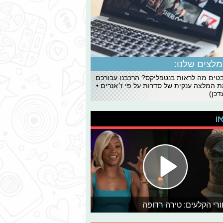
לצים שלנו:
ים מה לראות בנטפליקס? הרכבנו עבורכם
 המלצה ענקית של סדרות על פי ז׳אנרים •
כן)
או
רי הקלעים: טירה רדופה