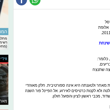
סל
 אלופת
המומ
מתלבט
רשימת
מה הולך להיות בסמסונג גלקסי S3 שינחת
(מתעד
ווידי
 כלומר:
חקים מכריעים.
צה שתנצח
 מאחר ולטענתה היא אינה ספורטיבית. חלק מאוהדי
ה ולא לקנות כרטיסים לאירוע. אל הפיינל פור השנה
וד, מכבי ראשון לציון והפועל חולון.
מאחו