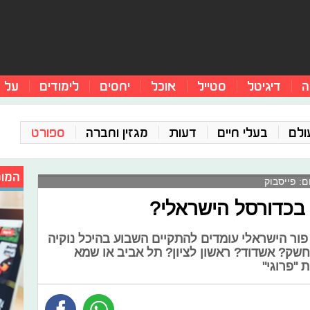
ה
דיגיטל
סטייל
אוכל
יחסים
לימודים
על 
ולם
בעלי חיים
דעות
מגזין וחברה
ספורט
המומ
: פייסבוק
 בכדורסל הישראלי?
פור הישראלי עומדים להתקיים השבוע בהיכל נוקיה
חשק? אשדוד? ראשון לציון? תל אביב או שמא
 "פרוגי"