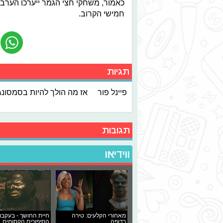
חמישי הקרוב.
תגיות
פיינל פור
אז מה הולך להיות בסמסונג גלקסי S3 שינחת בי
תגובות
ווידיאו
מאחורי הקלעים: טירה
חיית החושך - בעקבו
רדופה
הסיפורים הקסומים