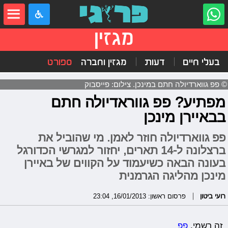
מגזין
בעלי חיים
דעות
מגזין וחברה
ספורט
© פפ גווארדיולה חתם במינכן. צילום: פייסבוק
מפתיע? פפ גווראדיולה חתם
בבאיירן מינכן
פפ גווארדיולה חוזר לאמן. מי שהוביל את
ברצלונה ל-14 תארים, יחזור למגרשי הכדורגל
בעונה הבאה כשיעמוד על הקווים של באיירן
מינכן מהליגה הגרמנית
רועי ביטון
פרסום ראשון: 16/01/2013, 23:04
זה רשמי.
פפ