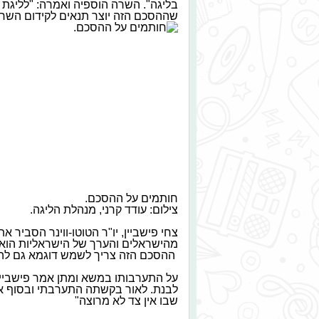
בליגה". השרה הוספיה ואמרה: "לליגת ה
שההסכם הזה יוצר תנאים לקידום השחקנ
חותמים על ההסכם.
צילום: עודד קרני, מנהלת הליגה.
צחי פישביין, יו"ר הטוטו-ווינר הסביר 
מהישראלים והערך של הישראליות הוא 
ההסכם הזה צריך לשמש דוגמא גם לה
על התערבותו במשא ומתן אמר פישביין
לבנת. לאור בקשתה התערבתי ובסוף אני
שבו אין צד לא מרוצה"