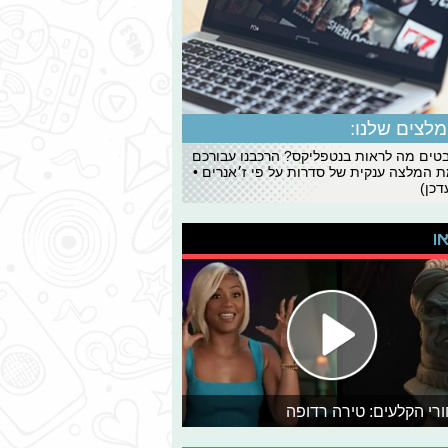
לצים שלנו:
ים מה לראות בנטפליקס? הרכבנו עבורכם
 המלצה ענקית של סדרות על פי ז׳אנרים •
כן)
או
רי הקלעים: טירה רדופה