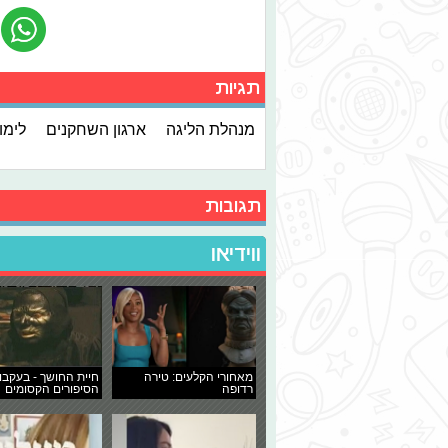
תגיות
מנהלת הליגה
ארגון השחקנים
לימו
תגובות
ווידיאו
מאחורי הקלעים: טירה
חיית החושך - בעקבו
רדופה
הסיפורים הקסומים