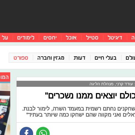
ה
דיגיטל
סטייל
אוכל
יחסים
לימודים
על 
ולם
בעלי חיים
דעות
מגזין וחברה
ספורט
המומ
: עודד קרני, מנהלת הליגה
ולם יוצאים ממנו נשכרים"
השחקנים נחתם רשמית במעמד השרה, לימור לבנת.
לים ואני מקווה שהם ישחקו כמה שיותר בעתיד"