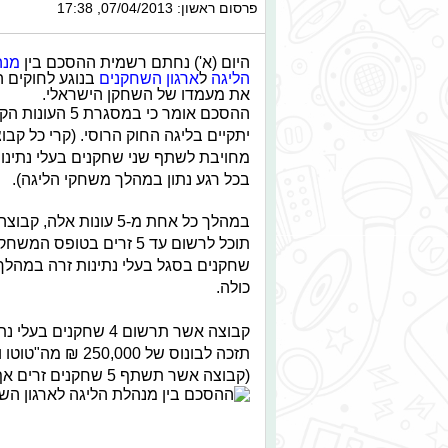
פרסום ראשון: 07/04/2013, 17:38
היום (א') נחתם רשמית ההסכם בין
מנה
הליגה
ל
ארגון השחקנים
בנוגע לחוקים 
את מעמדו של השחקן הישראלי.
ההסכם אומר כי
במסגרת 5 העונות
יתקיים בליגה החוק הרוסי. (קרי כל קב
מחויבת לשתף שני שחקנים בעלי נתינו
בכל רגע נתון במהלך משחקי הליגה).
במהלך כל אחת מ-5 עונות אלה, 
שחקנים בסגל בעלי נתינות זרה במהלך
כולה.
קבוצה אשר תרשום 4 ש
תזכה לבונוס של 250,000 ₪ מה"טוטו ווינר"
(קבוצה אשר תשתף 5 שחקנים זרים אף במשחק אחד, יישלל ממנה הבונוס)