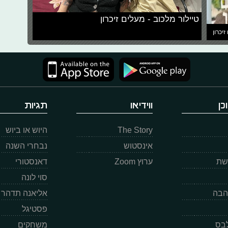
טיילור מלכוב - מעלים זיכרון
זיכרון
כן
ווידיאו
תגיות
The Story
היוש או ביוש
אינסטוש
נבחרי השנה
רשת
ערוץ Zoom
דאנסטורי
סוי לונה
הבה
אליאנה תדהר
פסטיגל
לבס
משחקים