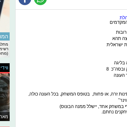
לת
המקדמים
 הקרובות
המומ
וצה תהא
ת ישראלית
מתלבט
רשימת
(מתעד
קבוצה בליגה
ווידי
תוכל לרשום עד 5 זרים בטופס המשחק ובסה"כ 8
 העונה
חקנים בעלי נתינות זרה, או פחות, בטופס המשחק, בכל העונה כולה,
מאחו