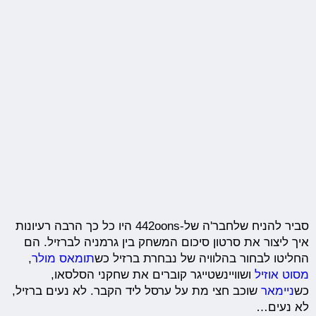
סביר להניח שלחבר'ה של-442oons היו כל כך הרבה רעיונות
איך ליצור את סרטון סיכום המשחק בין גרמניה לברזיל. הם
החליטו לבחור בהלוויה של נבחרת ברזיל כש
תומאס מולר
,
מסוט אוזיל
ושוויינשטייגר קוברים את שחקני הסלסאו,
כש
ניימאר
שוכב חצי מת על ערסל ליד הקבר. לא נעים ברזיל,
לא נעים…