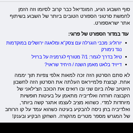
סוף השבוע הגיע, המונדיאל כבר קרוב לסיומו וזה הזמן
לחמשת סרטוני הספורט הטובים ביותר של השבוע בשיתוף
אתר ישראספורט.
עוד במדור הספורט של פרוגי:
יורוליג: מכבי הוגרלה עם צסק"א ומלאגה ירושלים במוקדמות
נגד נימורק
טיול בדרך לגמר: 7/1 מטורף לגרמניה על ברזיל
דייויד בלאט מאמן השנה / היחיד שראוי?
לא סתם הסרטון הזה זכה למאות אלפי צפיות תוך יממה
אחת. קבוצת פלמייראס העלתה את הסרטון הזה לחשבון
היוטיוב שלה ביום שני ובו רואים את הכוכב הצ'ילאני של
הקבוצה חורחה ואלדיביה מתאמן על בעיטות חופשיות
מיוחדות למדי. כשהוא מציב לעצמו אתגר קשה ביותר,
ואלדיביה בחן ניסה להבקיע בעיטה כשהוא עמד על קו הרוחב
של המגרש מספר מטרים מהקורה. השחקן הבקיע ובענק!