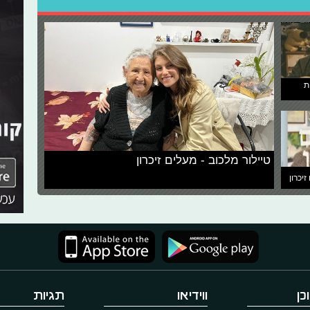
ת
טיילור מלכוב - מעלים זיכרון
זיכרון
כן
ווידיאו
תגיות