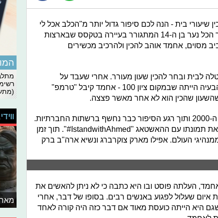
 שיעורי בית - הנה לכם סיפור גדול יותר מ"הכלב אכל לי
את השיעורים". אחמד מוחמד הוא בסך הכל נער בן ה-14 המתגורר בעיירה בטקסס שבארצות
ב מסוים, אחמד אוהב להכין ולהרכיב מכשירים
המומ
ה לבית ובחר להכין שעון מעורר. אחרי שעבד על
מתלבט
רשימת
הפרויקט הוא הביא אותו לבית הספר. הבעיה הייתה שבמקום ציון 100 - אחמד קיבל "טרמפ"
(מתעד
שעון שהכין הוא לא אחר מאשר פצצה.
ווידי
למזלו של אחמד אנחנו נמצאים בשנות ה-2000 ותוך רגע הסיפור כבר נחשף ברשתות החברתיות.
מהר מאוד אלפי אנשים תמכו בו והעלו את תמונתו עם ההאשטאג "IstandwithAhmed#". תוך זמן
נהיגי העולם. אפילו מארק צוקרברג ונשיא ארה"ב ברק
חמד, העלתה פוסט ובו היא כתבה כי לא ניתן להאשים את
וות איום שעלול לפגוע באנשים רבים. בסופו של דבר, אחרי
מאחו
 שגם היא הייתה כועסת מאוד אם דבר כזה היה קורה לאחד