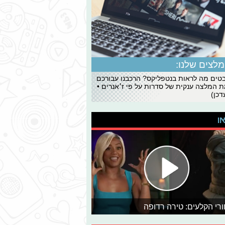
לצים שלנו:
ים מה לראות בנטפליקס? הרכבנו עבורכם
 המלצה ענקית של סדרות על פי ז׳אנרים •
כן)
או
רי הקלעים: טירה רדופה