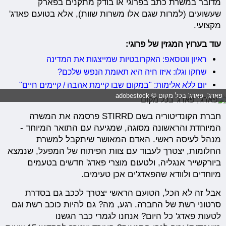
מדובר במשרת כתב בפרוגי או בודק מתקנים בפארק
שעשועים (למרות שגם אלו משרות שוות), אלא בטועם פאדג'
מקצועי.
עוד בערוץ המגזין של פרוגי:
ראיון ווטסאפ: האקרובטיות שמייצגות את המדינה
שחקו וגלו: איזו חיה היא תאומת הנפש שלכם?
יום ללא אלימות: "במקום שבו קיימת אהבה / קיימים חיים"
פאדג', פאדג' בכל מקום © adobestock
חברת הקונדיטוריה בשם STIRRD פרסמה את המשרה
המיוחדת והראשונה מסוגה, שמגיעה עם התואר המיוחד -
מנהל לעיסה ראשי. האדם המאושר שיתקבל למשרת
החלומות, יצטרך לעבוד עם צוות הפיתוח של המפעל, שנמצא
ביורקשייר אנגליה, ולטעום מוצרי פאדג' חדשים בטעמים
מיוחדים ולוודא שהפאדג'ים אכן טעימים.
אבל זה לא הכל, הטועם הראשי יצטרך לככב גם בסדרת
סרטוני רשת של החברה. רגע, מה? גם להיות כוכב רשת וגם
לטעות פאדג' כל היום? אנחנו לגמרי כבר הגשנו