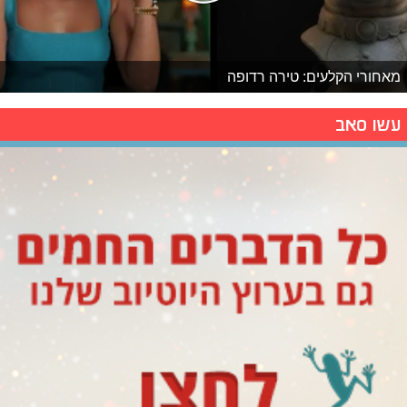
מאחורי הקלעים: טירה רדופה
עשו סאב