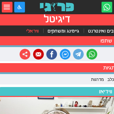
דיגיטל
ים ואינטרנט
גיימינג ומשחקים
וויראלי
שתפו
גיות
כלב
מדרגות
ווידיאו