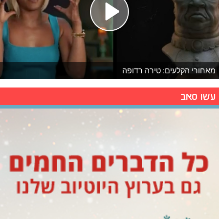
מאחורי הקלעים: טירה רדופה
עשו סאב