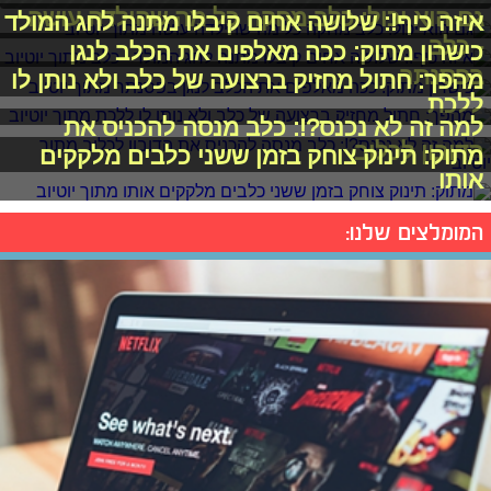
גם הוא יכול: כלב מחקה כל מה שהילדה עושה
איזה כיף!: שלושה אחים קיבלו מתנה לחג המולד
- כלב
כישרון מתוק: ככה מאלפים את הכלב לנגן
בפסנתר
מהפך: חתול מחזיק ברצועה של כלב ולא נותן לו
ללכת
למה זה לא נכנס?!: כלב מנסה להכניס את
הדובון לכלוב
מתוק: תינוק צוחק בזמן ששני כלבים מלקקים
אותו
המומלצים שלנו: