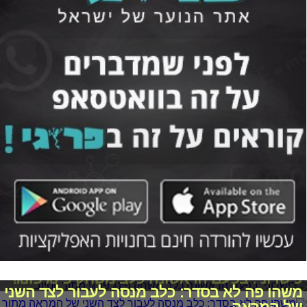
כישרוני: בפעם הראשונה כלב משחק פינג פונג!
משהו פה לא בסדר: כלב מנסה לעבור לצד השני