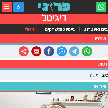
דיגיטל
ים ואינטרנט
גיימינג ומשחקים
וויראלי
שתפו
גיות
כלב
תינוק
ווידיאו