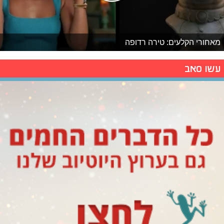
מאחורי הקלעים: טירה רדופה
עשו סאב