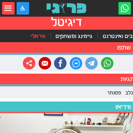
דיגיטל
ים ואינטרנט
גיימינג ומשחקים
וויראלי
שתפו
גיות
כלב
פסנתר
ווידיאו