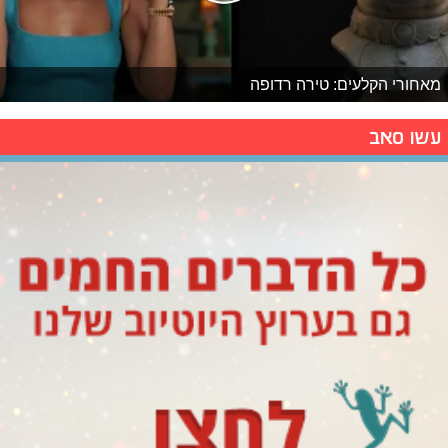
מאחורי הקלעים: טירה רדופה
עשו סאב