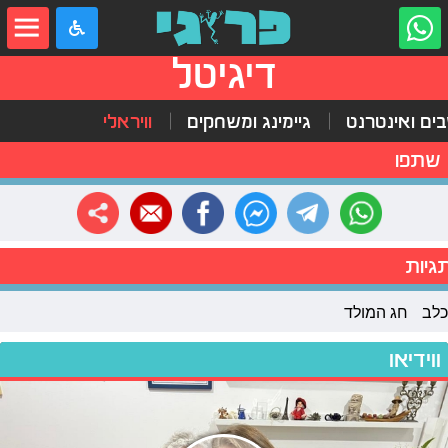
דיגיטל
ים ואינטרנט
גיימינג ומשחקים
וויראלי
שתפו
גיות
כלב
חג המולד
ווידיאו