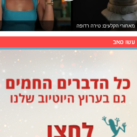
מאחורי הקלעים: טירה רדופה
עשו סאב