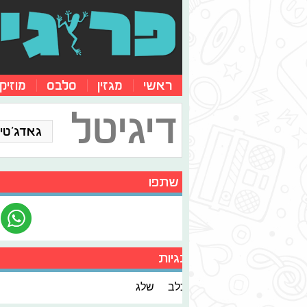
ראשי
מגזין
סלבס
מוזיק
דיגיטל
גאדג'טים
שתפו
תגיות
כלב
שלג