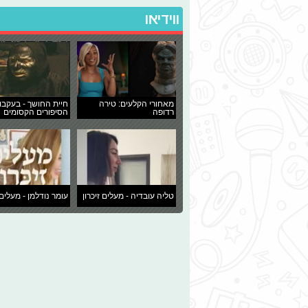
ווידיאו
מאחורי הקלעים: טירה
חיית החושך - בעקבו
רדופה
הסיפורים הקסומים
טליה עובדיה - מעלים זיכרון
עומר נודלמן - מעלים 