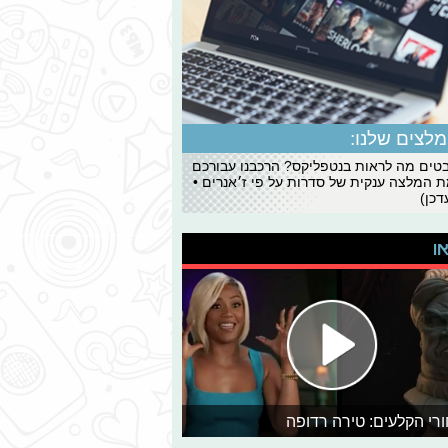
לצים שלנו:
ים מה לראות בנטפליקס? הרכבנו עבורכם
 המלצה ענקית של סדרות על פי ז׳אנרים •
כן)
או
רי הקלעים: טירה רדופה