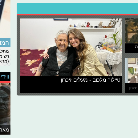
המומ
ת
מתלבט
רשימת
(מתעד
ווידי
טיילור מלכוב - מעלים זיכרון
זיכרון
מאחו