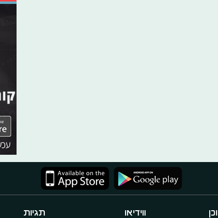
כן
ווידיאו
תגיות