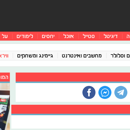
ה
דיגיטל
סטייל
אוכל
יחסים
לימודים
על 
 וסלולר
מחשבים ואינטרנט
גיימינג ומשחקים
ווירא
המומ