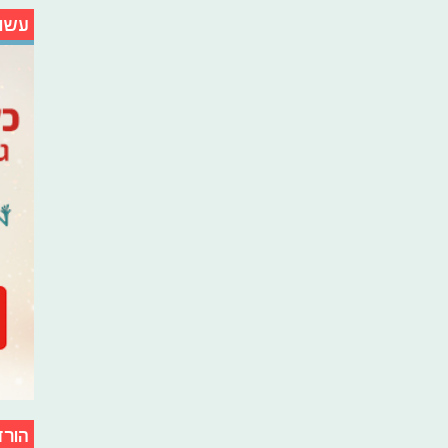
עשו
הורד