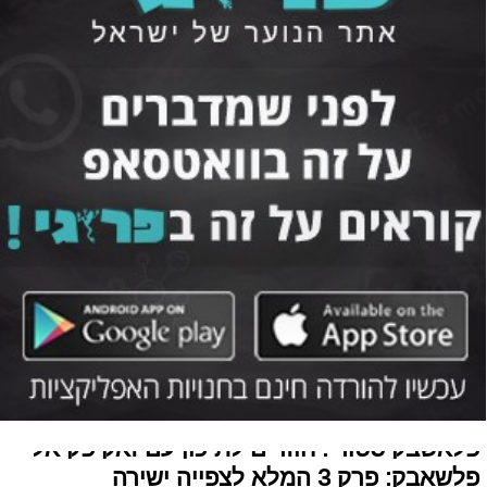
פלאשבק סטורי: חוזרים לתיכון עם זאק פקיאל
פלשאבק: פרק 3 המלא לצפייה ישירה