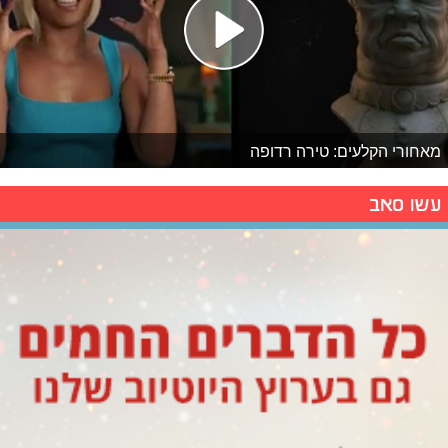
מאחורי הקלעים: טירה רדופה
עשו סאב