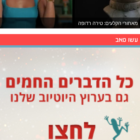
מאחורי הקלעים: טירה רדופה
עשו סאב