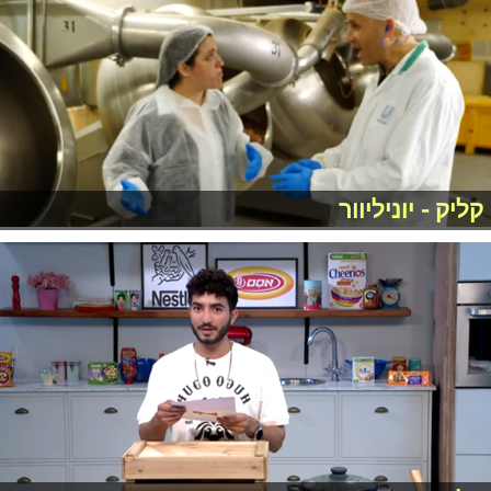
קליק - יוניליוור