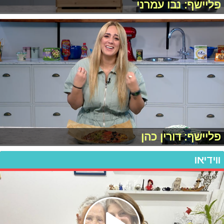
פליישף: נבו עמרני
פליישף: דורין כהן
ווידיאו