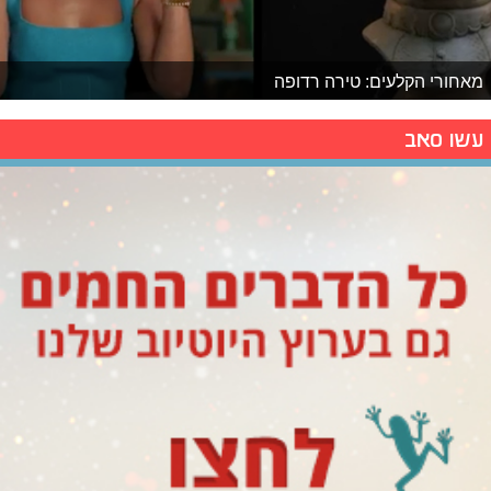
מאחורי הקלעים: טירה רדופה
עשו סאב