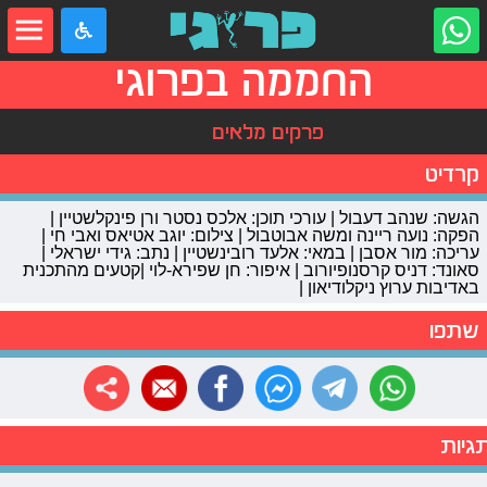
החממה בפרוגי
פרקים מלאים
קרדיט
הגשה: שנהב דעבול | עורכי תוכן: אלכס נסטר ורן פינקלשטיין |
הפקה: נועה ריינה ומשה אבוטבול | צילום: יוגב אטיאס ואבי חי |
עריכה: מור אסבן | במאי: אלעד רובינשטיין | נתב: גידי ישראלי |
סאונד: דניס קרסנופיורוב | איפור: חן שפירא-לוי |קטעים מהתכנית
באדיבות ערוץ ניקלודיאון |
שתפו
גיות