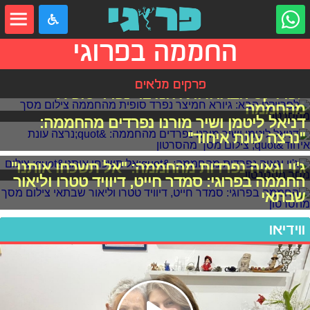
החממה בפרוגי
פרקים מלאים
לפרויקט הבא: גיורא חמיצר נפרד סופית
מהחממה
דניאל ליטמן ושיר מורנו נפרדים מהחממה:
"נרצה עונת איחוד"
ג'וי וגאיה נפרדות מהחממה: "אל תשכחו אותנו"
החממה בפרוגי: סמדר חייט, דיוויד טטרו וליאור
שבתאי
ווידיאו