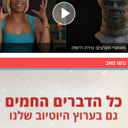
מאחורי הקלעים: טירה רדופה
עשו סאב