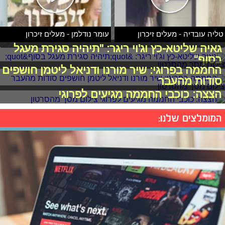
טליה עובדיה - מעלים זיכרון
עומר נודלמן - מעלים זיכרון
גאיה שליטא-כץ וג'וי ריגר: "תיהיה סגירת מעגל
בסוף"
החממה בפרוגי: שיר מורנו ודניאל ליטמן חושפים
סודות מהעבר
הצצה: כוכבי החממה מגיעים לפרוגי
המומלצים שלנו: