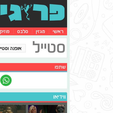
ראשי
מגזין
סלבס
מוזיק
סטייל
אופנה וסטייל
שתפו
ווידיאו