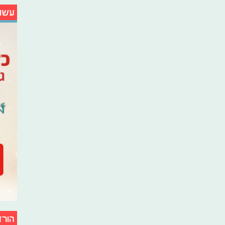
עשו
הורד