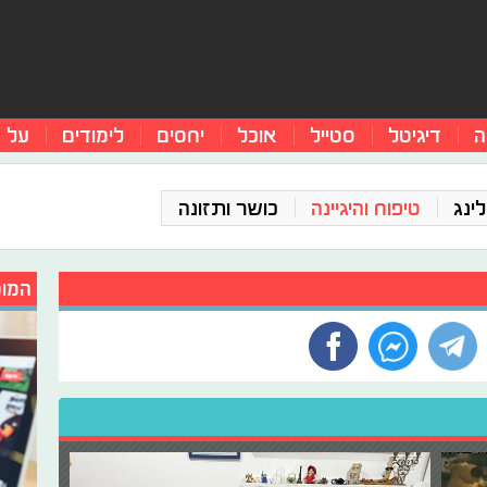
ה
דיגיטל
סטייל
אוכל
יחסים
לימודים
על 
ינג
טיפוח והיגיינה
כושר ותזונה
המומ