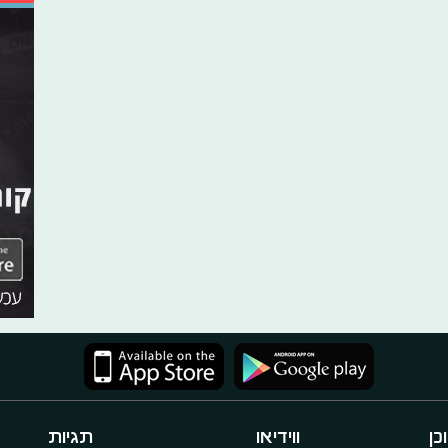
כן
ווידיאו
תגיות