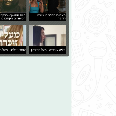
מאחורי הקלעים: טירה
חיית החושך - בעקבו
רדופה
הסיפורים הקסומים
טליה עובדיה - מעלים זיכרון
עומר נודלמן - מעלים 