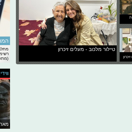
ת
המומ
טיילור מלכוב - מעלים זיכרון
מתלבט
רשימת
זיכרון
(מתעד
ווידי
מאחו