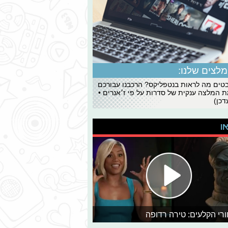
לצים שלנו:
ים מה לראות בנטפליקס? הרכבנו עבורכם
 המלצה ענקית של סדרות על פי ז׳אנרים •
כן)
או
רי הקלעים: טירה רדופה