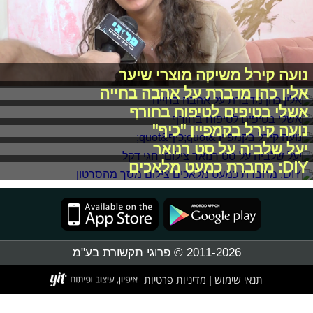
נועה קירל משיקה מוצרי שיער
אלין כהן מדברת על אהבה בחייה
אשלי בטיפים לטיפוח בחורף
נועה קירל בקמפיין "כיף"
יעל שלביה על סט רנואר
DIY: מחברת כמעט מלאכים
2011-2026 © פרוגי תקשורת בע"מ
תנאי שימוש
מדיניות פרטיות
|