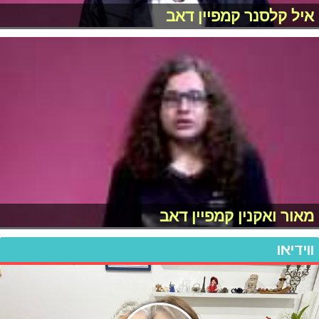
איל קלסנר קמפיין דאב
מאור ואקנין קמפיין דאב
ווידיאו