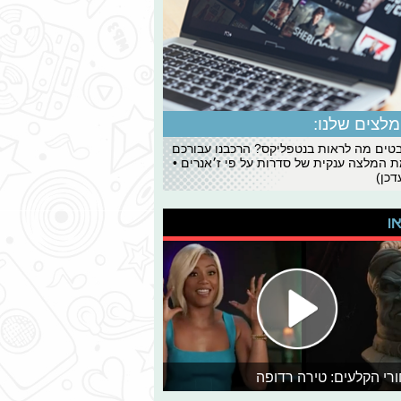
לצים שלנו:
ים מה לראות בנטפליקס? הרכבנו עבורכם
 המלצה ענקית של סדרות על פי ז׳אנרים •
כן)
או
רי הקלעים: טירה רדופה