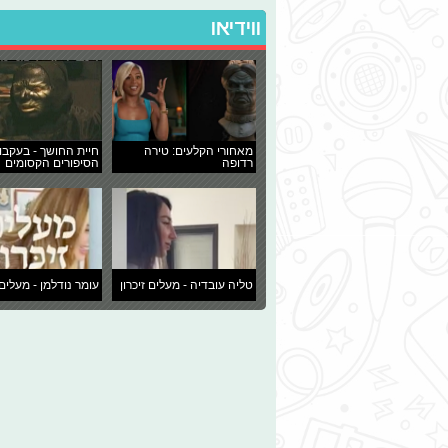
ווידיאו
מאחורי הקלעים: טירה
חיית החושך - בעקבו
רדופה
הסיפורים הקסומים
טליה עובדיה - מעלים זיכרון
עומר נודלמן - מעלים 