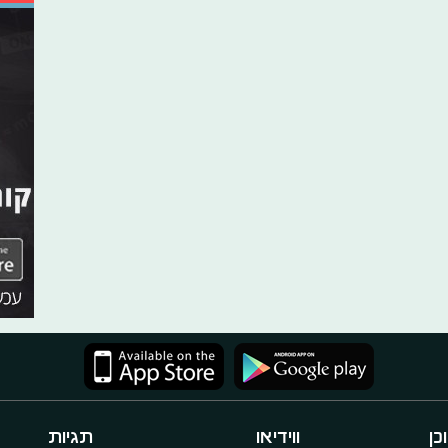
כן
ווידיאו
תגיות