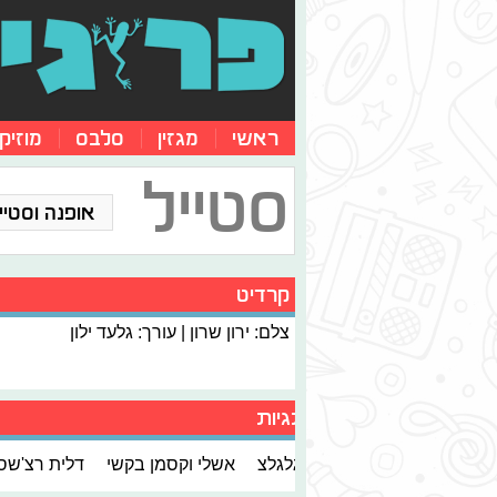
ראשי
מגזין
סלבס
מוזיק
סטייל
אופנה וסטייל
קרדיט
צלם: ירון שרון | עורך: גלעד ילון
תגיות
גלגלצ
אשלי וקסמן בקשי
דלית רצ'שס