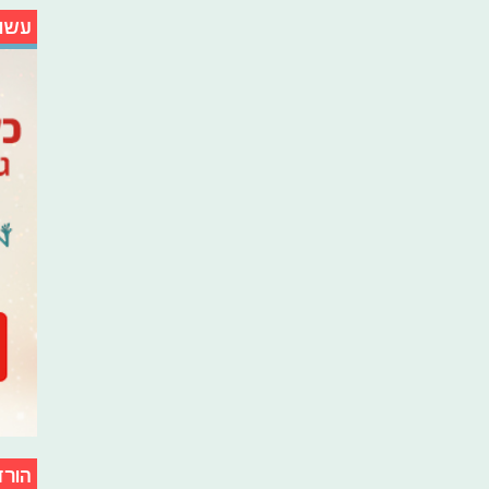
עשו
הורד