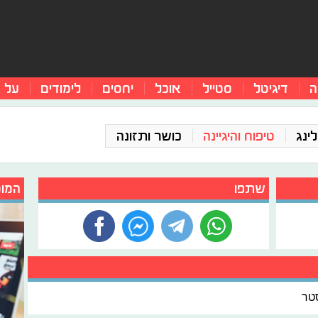
ה
דיגיטל
סטייל
אוכל
יחסים
לימודים
על 
ינג
טיפוח והיגיינה
כושר ותזונה
שתפו
המומ
טר