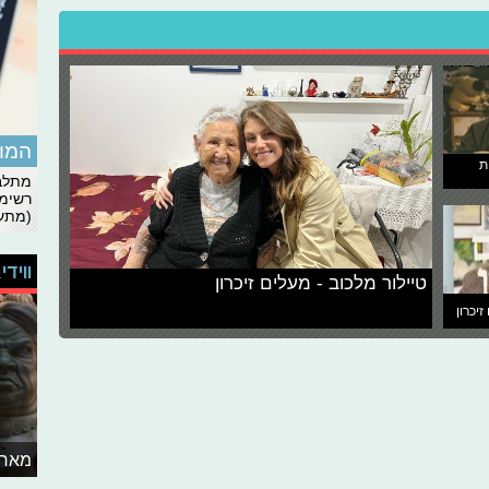
המומ
ת
מתלבט
רשימת
(מתעד
ווידי
טיילור מלכוב - מעלים זיכרון
זיכרון
מאחו