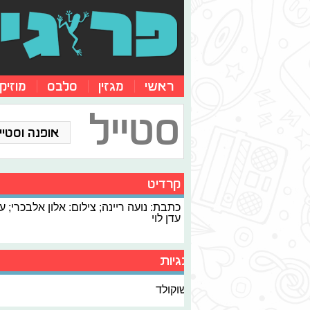
ראשי
מגזין
סלבס
מוזיק
סטייל
אופנה וסטייל
קרדיט
כתבת: נועה ריינה; צילום: אלון אלבכרי; ע
עדן לוי
תגיות
שוקולד