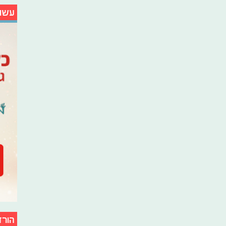
עשו
הורד