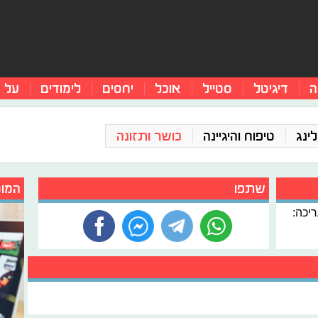
ה
דיגיטל
סטייל
אוכל
יחסים
לימודים
על 
ינג
טיפוח והיגיינה
כושר ותזונה
שתפו
המומ
ריכה: