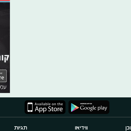
כן
ווידיאו
תגיות