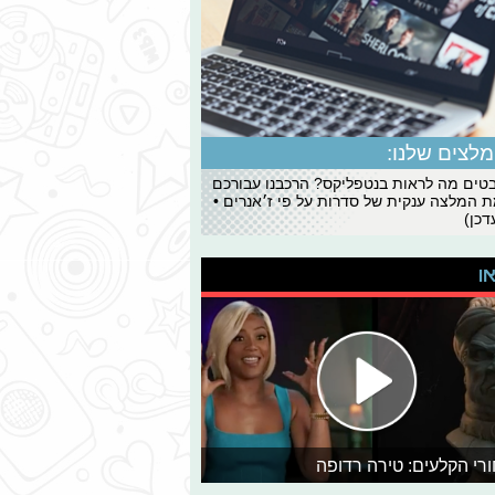
לצים שלנו:
ים מה לראות בנטפליקס? הרכבנו עבורכם
 המלצה ענקית של סדרות על פי ז׳אנרים •
כן)
או
רי הקלעים: טירה רדופה