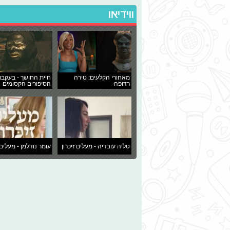
ווידיאו
מאחורי הקלעים: טירה
חיית החושך - בעקבו
רדופה
הסיפורים הקסומים
טליה עובדיה - מעלים זיכרון
עומר נודלמן - מעלים 