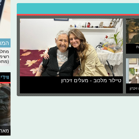
המומ
ת
מתלבט
רשימת
(מתעד
ווידי
טיילור מלכוב - מעלים זיכרון
זיכרון
מאחו