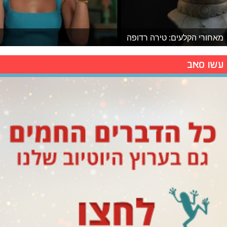
מאחורי הקלעים: טירה רדופה
עשו סאב