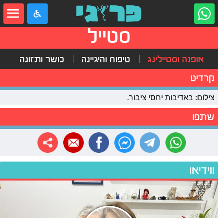
סטייל
אופנה וסטיילינג
טיפוח והיגיינה
כושר ותזונה
קרדיט
צילום: באדיבות יחסי ציבור.
שתפו
ווידיאו