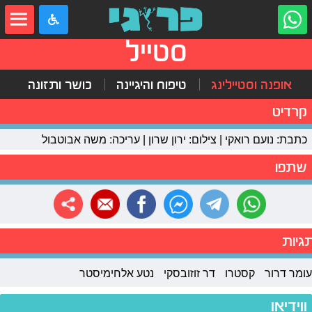
סטייל
אופנה וסטיילינג
טיפוח והיגיינה
כושר ותזונה
קרדיט
כתבת: נועם רואקי | צילום: ירון שרון | עריכה: משה אבוטבול
שתפו
גיות
עומר דרור
קסטרו
דר זוזובסקי
נטע אלחימיסטר
ווידיאו