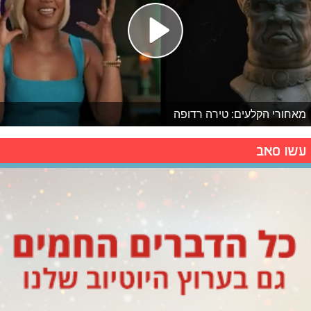
מאחורי הקלעים: טירה רדופה
עשו סאב