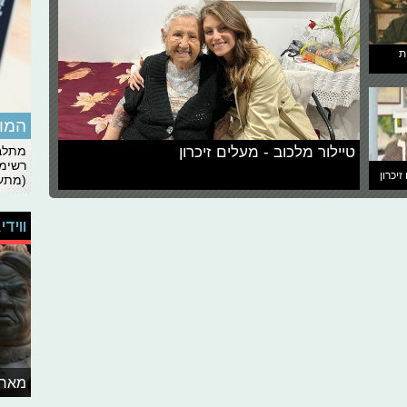
ת
המומ
טיילור מלכוב - מעלים זיכרון
מתלבט
רשימת
זיכרון
(מתעד
ווידי
מאחו