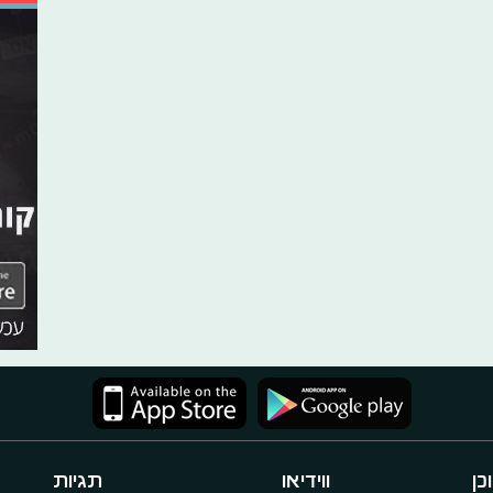
כן
ווידיאו
תגיות