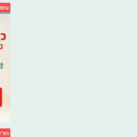
עשו
הורד