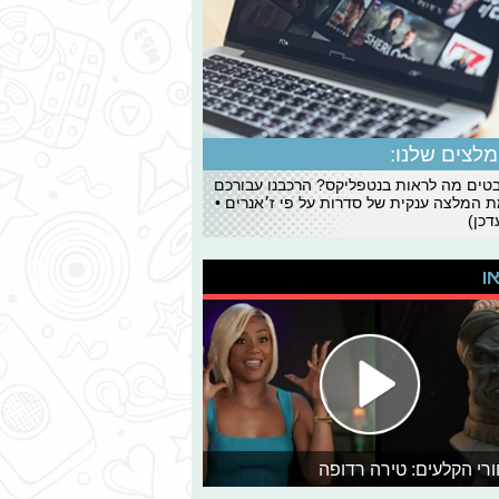
לצים שלנו:
ים מה לראות בנטפליקס? הרכבנו עבורכם
 המלצה ענקית של סדרות על פי ז׳אנרים •
כן)
או
רי הקלעים: טירה רדופה