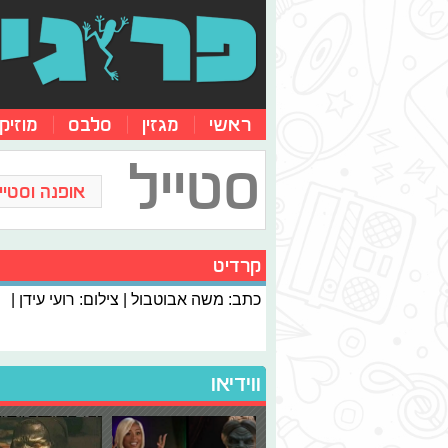
ראשי
מגזין
סלבס
מוזיק
סטייל
אופנה וסטייל
קרדיט
כתב: משה אבוטבול | צילום: רועי עידן |
ווידיאו