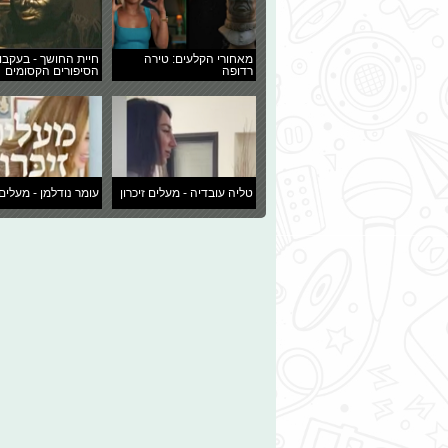
מאחורי הקלעים: טירה
חיית החושך - בעקבו
רדופה
הסיפורים הקסומים
טליה עובדיה - מעלים זיכרון
עומר נודלמן - מעלים 