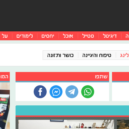
ה
דיגיטל
סטייל
אוכל
יחסים
לימודים
על 
ינג
טיפוח והיגיינה
כושר ותזונה
שתפו
המומ