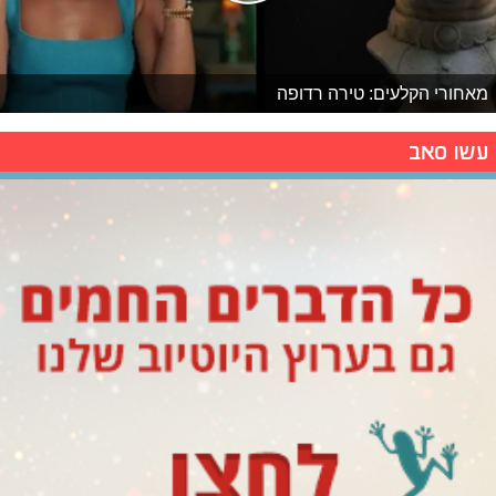
מאחורי הקלעים: טירה רדופה
עשו סאב