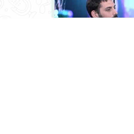
ומרי זכאי מנהל ניידת "עלם" באזור
מילה ואיך אפשר לשמור על עצמנו?