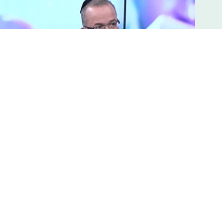
למה בני נוער משתמשים בסמים?
במסגרת היום הבינלאומי למלחמה בסמים, הבאנו לאולפן את ע
השרון ואת הרב איתן אקשטיין לדיון על ההתמכרות בסמים, ג