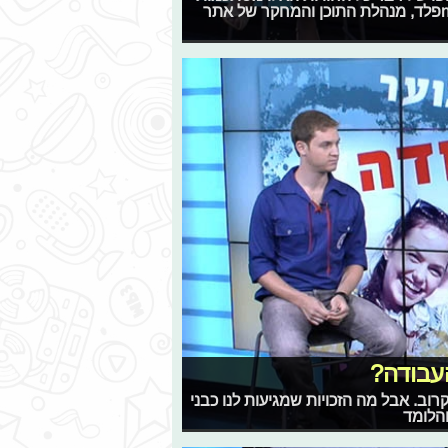
בכסף. איך משיגים את הכסף הזה? מוצאים עבודה. עינב בויnפלד, מנהלת התוכן והמחקר של אתר
העבודה?
וב. אבל מה הזכויות שמגיעות לנו כבני
והלומד