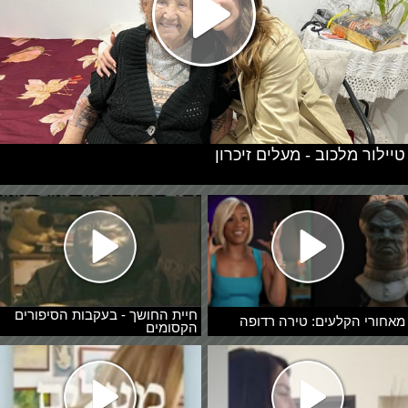
טיילור מלכוב - מעלים זיכרון
חיית החושך - בעקבות הסיפורים
מאחורי הקלעים: טירה רדופה
הקסומים