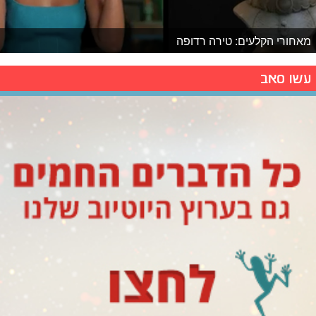
מאחורי הקלעים: טירה רדופה
עשו סאב