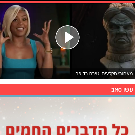
מאחורי הקלעים: טירה רדופה
עשו סאב