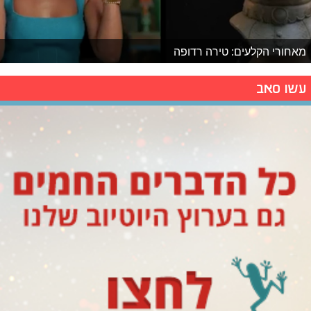
מאחורי הקלעים: טירה רדופה
עשו סאב