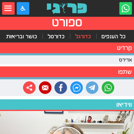
ספורט
כל הענפים
כדורגל
כדורסל
כושר ובריאות
קרדיט
אדידס
שתפו
ווידיאו