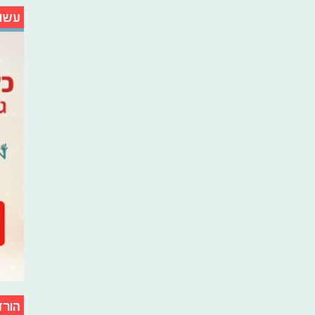
עשו
הורד