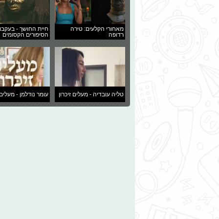
מאחורי הקלעים: טירה
חיית החושך - בעקבו
רדופה
הסיפורים הקסומים
טליה עובדיה - מעלים זיכרון
עומר נודלמן - מעלים 