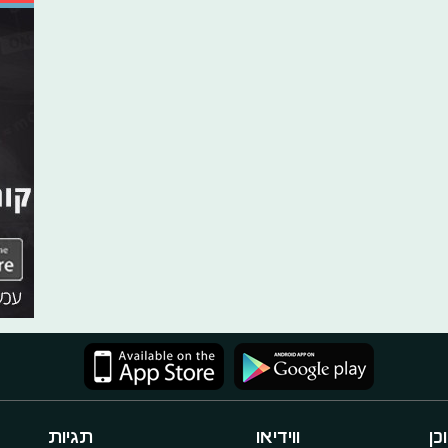
כן
ווידיאו
תגיות