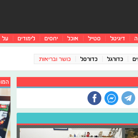
ה
דיגיטל
סטייל
אוכל
יחסים
לימודים
על 
ים
כדורגל
כדורסל
כושר ובריאות
המומ