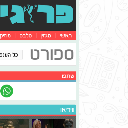
ראשי
מגזין
סלבס
מוזיק
ספורט
כל הענפ
שתפו
ווידיאו