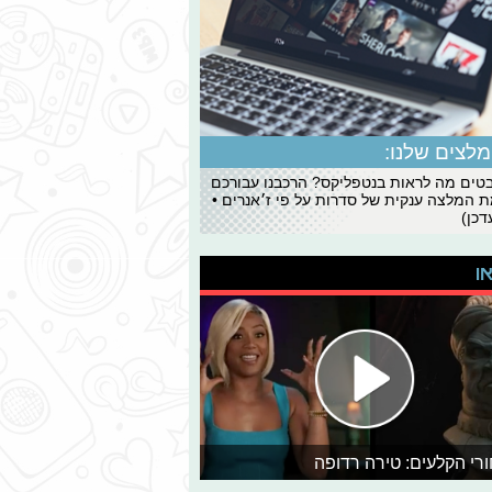
לצים שלנו:
ים מה לראות בנטפליקס? הרכבנו עבורכם
 המלצה ענקית של סדרות על פי ז׳אנרים •
כן)
או
רי הקלעים: טירה רדופה