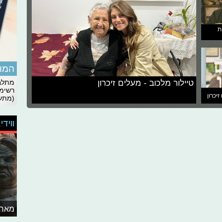
ת
המומ
טיילור מלכוב - מעלים זיכרון
מתלבט
רשימת
זיכרון
(מתעד
ווידי
מאחו