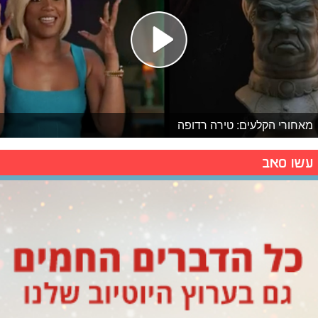
מאחורי הקלעים: טירה רדופה
עשו סאב