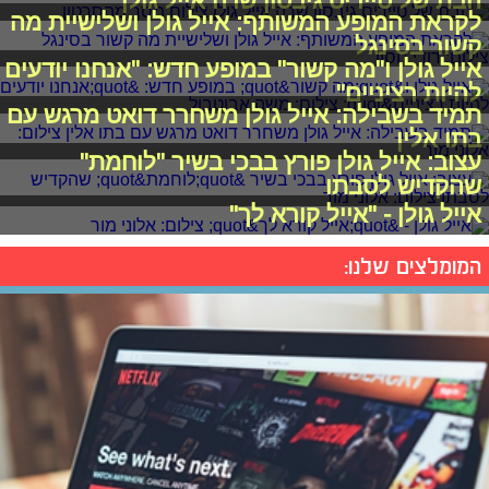
הבת של טייריס גיבסון שרה אייל גולן
לקראת המופע המשותף: אייל גולן ושלישיית מה
קשור בסינגל
אייל גולן ו"מה קשור" במופע חדש: "אנחנו יודעים
להיות רציניים"
תמיד בשבילה: אייל גולן משחרר דואט מרגש עם
בתו אלין
עצוב: אייל גולן פורץ בבכי בשיר "לוחמת"
שהקדיש לסבתו
אייל גולן - "אייל קורא לך"
המומלצים שלנו: