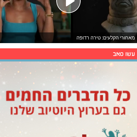
מאחורי הקלעים: טירה רדופה
עשו סאב