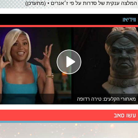
המלצה ענקית של סדרות על פי ז׳אנרים • (מתעדכן)
ווידיאו
מאחורי הקלעים: טירה רדופה
עשו סאב