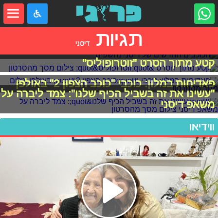
תגיות
דיסני
הכוכבים החדשים של דיסני נחשפים
קטע מתוך הסרט "זוטרופוליס"
פאדיחות במלון: כוכבי "כוכב הצפון 2" באולפן
"עשינו את זה בשביל הכיף שלנו": צמד ליברה על
משאפ דיסני
ווידיאו