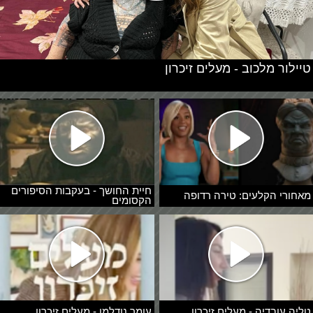
טיילור מלכוב - מעלים זיכרון
חיית החושך - בעקבות הסיפורים
מאחורי הקלעים: טירה רדופה
הקסומים
טליה עובדיה - מעלים זיכרון
עומר נודלמן - מעלים זיכרון