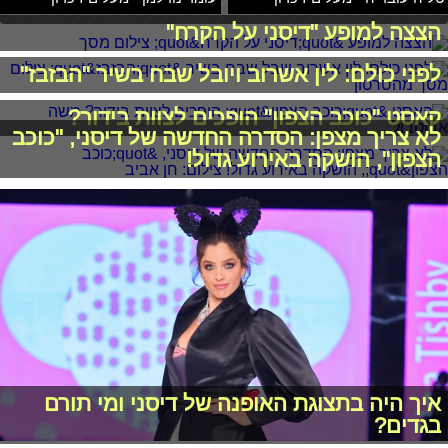
הצצה למופע "דיסני על הקרח"
לפני כולם: לין אשרוב ויובל שבח בשיר "הבזבז"
קאסט "כוכב הצפון" הופכים לצוות בידור?
לא צריך מצפן: הסדרה החדשה של דיסני, "כוכב
הצפון", הושקה באירוע גדול!
איך היה בתצוגת האופנה של דיסני ומי תורם
בגדים?