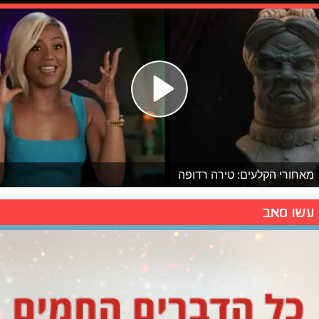
מאחורי הקלעים: טירה רדופה
עשו סאב