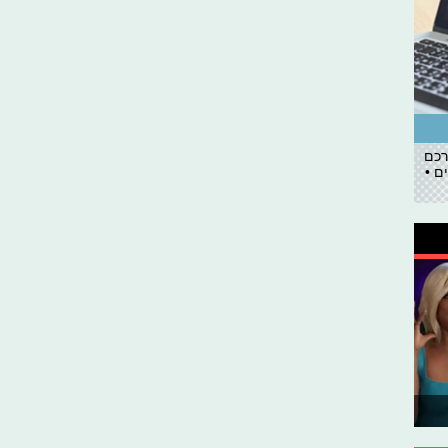
רכם
ם •