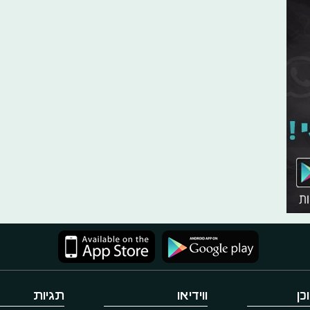
כן
ווידיאו
תגיות