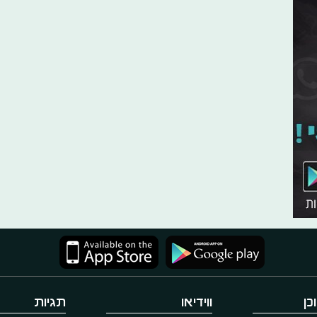
כן
ווידיאו
תגיות