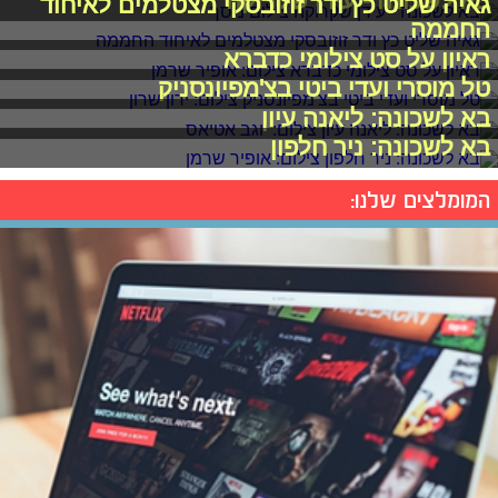
בא לשכונה - עידן שקרוקה
גאיה שליט כץ ודר זוזובסקי מצטלמים לאיחוד
החממה
ראיון על סט צילומי כדברא
טל מוסרי ועדי ביטי בצ'מפיונסניק
בא לשכונה: ליאנה עיון
בא לשכונה: ניר חלפון
המומלצים שלנו: