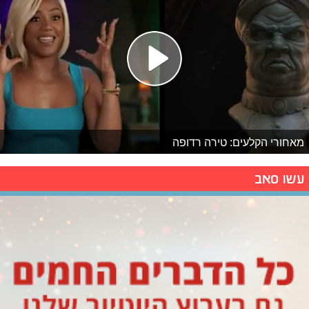
מאחורי הקלעים: טירה רדופה
עשו סאב