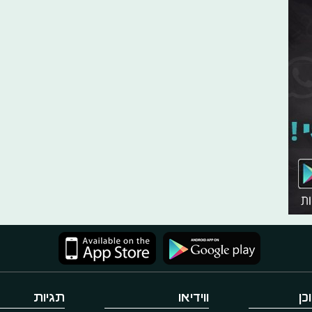
כן
ווידיאו
תגיות