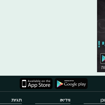
כן
ווידיאו
תגיות