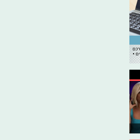
רכם
ם •