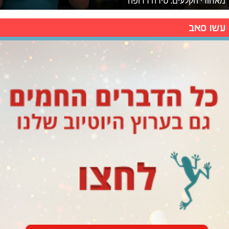
מאחורי הקלעים: טירה רדופה
עשו סאב