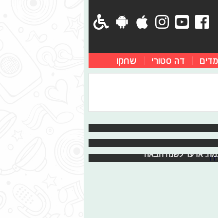
מדים
דה סטורי
שחקו
ם היו שם. היינו שם ודאגנו לראיין את
במה. אז עד לשנה הבאה