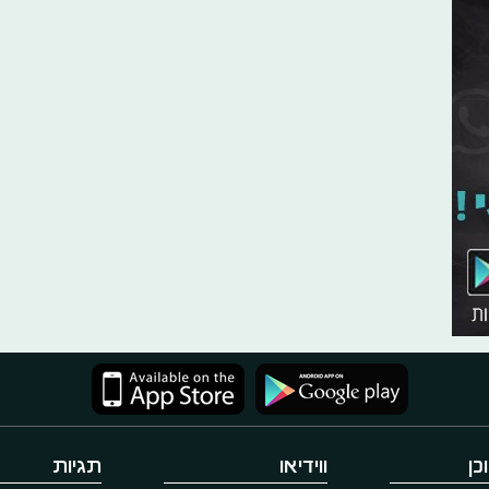
כן
ווידיאו
תגיות