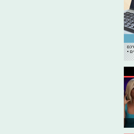
רכם
ם •